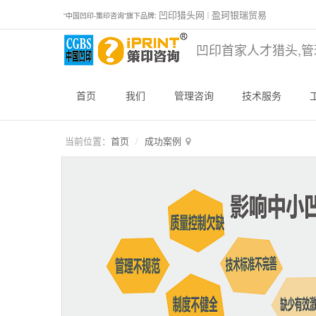
凹印猎头网
盈珂银瑞贸易
“中国凹印-策印咨询”旗下品牌:
｜
凹印首家人才猎头,管
首页
我们
管理咨询
技术服务
当前位置：
首页
成功案例