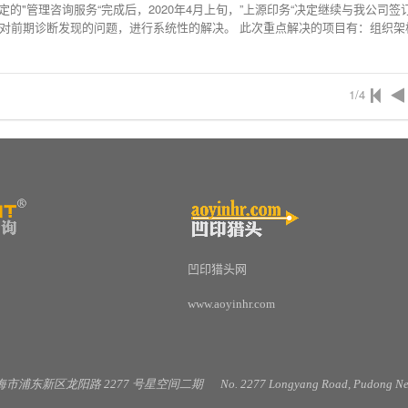
签定的"管理咨询服务“完成后，2020年4月上旬，”上源印务“决定继续与我公司签
便对前期诊断发现的问题，进行系统性的解决。 此次重点解决的项目有：组织架
1/4
凹印猎头网
www.aoyinhr.com
海市浦东新区龙阳路
2277
号星空间二期
No. 2277 Longyang Road, Pudong New