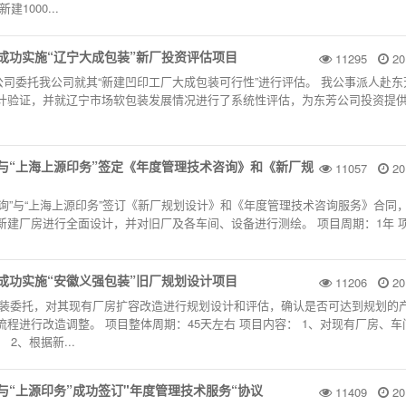
1000...
”成功实施“辽宁大成包装”新厂投资评估项目
11295
20
芳公司委托我公司就其“新建凹印工厂大成包装可行性”进行评估。 我公事派人赴
计验证，并就辽宁市场软包装发展情况进行了系统性评估，为东芳公司投资提
”与“上海上源印务”签定《年度管理技术咨询》和《新厂规
11057
20
印咨询”与“上海上源印务”签订《新厂规划设计》和《年度管理技术咨询服务》合同
新建厂房进行全面设计，并对旧厂及各车间、设备进行测绘。 项目周期：1年 
”成功实施“安徽义强包装”旧厂规划设计项目
11206
20
义强包装委托，对其现有厂房扩容改造进行规划设计和评估，确认是否可达到规划的
程进行改造调整。 项目整体周期：45天左右 项目内容： 1、对现有厂房、车
2、根据新...
”与“上源印务”成功签订"年度管理技术服务“协议
11409
20