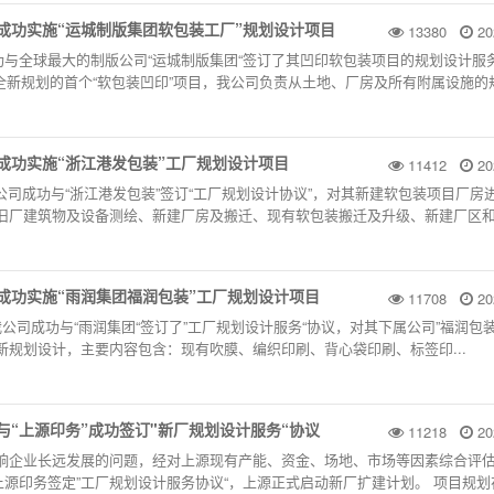
”成功实施“运城制版集团软包装工厂”规划设计项目
13380
20
成功与全球最大的制版公司“运城制版集团“签订了其凹印软包装项目的规划设计服
全新规划的首个“软包装凹印”项目，我公司负责从土地、厂房及所有附属设施的
”成功实施“浙江港发包装”工厂规划设计项目
11412
20
公司成功与“浙江港发包装”签订“工厂规划设计协议”，对其新建软包装项目厂房
旧厂建筑物及设备测绘、新建厂房及搬迁、现有软包装搬迁及升级、新建厂区
”成功实施“雨润集团福润包装”工厂规划设计项目
11708
20
公司成功与“雨润集团“签订了”工厂规划设计服务“协议，对其下属公司”福润包装
新规划设计，主要内容包含：现有吹膜、编织印刷、背心袋印刷、标签印...
”与“上源印务”成功签订"新厂规划设计服务“协议
11218
20
响企业长远发展的问题，经对上源现有产能、资金、场地、市场等因素综合评
与上源印务签定”工厂规划设计服务协议“，上源正式启动新厂扩建计划。 项目规划