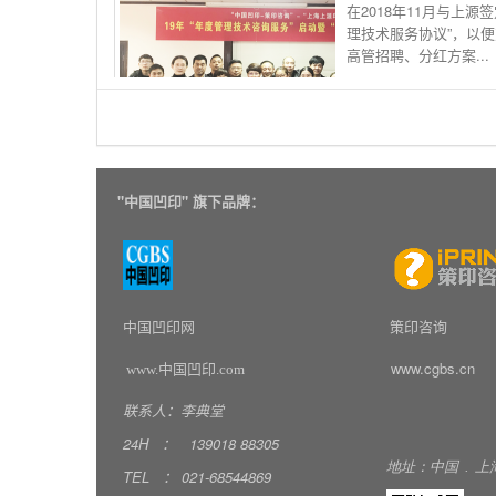
在2018年11月与上源
理技术服务协议”，以
高管招聘、分红方案...
"
中国凹印" 旗下品牌：
中国凹印网
策印咨询
www.cgbs.cn
www.中国凹印.com
联系人：李典堂
24H
：
139018
88305
地址：中国
.
上
TEL
：
021-68544869