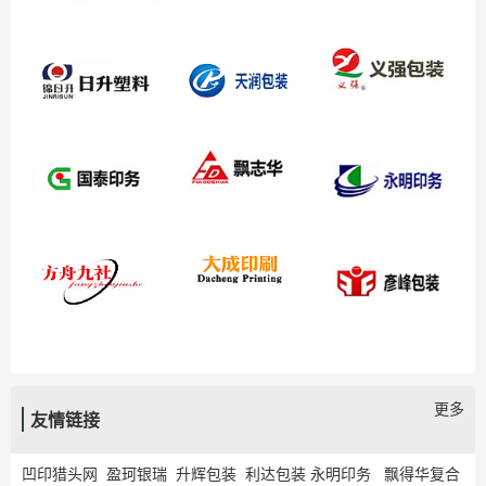
更多
友情链接
凹印猎头网
盈珂银瑞
升辉包装
利达包装
永明印务
飘得华复合