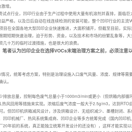
力激增。
费试点行业，凹印行业由于生产过程中使用大量有机溶剂并直排，面临巨
日益严格，以及日后自动在线连续检测的安装可能，整个凹印行业的主流
V
项目在全国各地大型凹印企业快速推进，大面积铺开，但截至目前，实际
限期短期快速治理，迫于形势、资金，以及技术和市场的纷繁乱象等，大
资几十万的临时过渡措施，也是很大的浪费。
，笔者认为凹印企业在选择
VOCs
末端治理方案之前，必须注意
体情况，统筹考虑方案，特别是治理设施入口废气风量、浓度、规律等需
确认。
少排放总量，控制每色废气总量小于
1000m3/min
或更小（但烘箱内部循
L
热风回用等措施来实现。浓缩后废气浓度一般大于
2.5g/m3
，达到
RTO
可。但凹印机烘箱减风设计，涉及烘箱设计、无组织减少、墨槽封闭、系
、凹印机械厂、热风系统集成商、凹印企业等多方统筹完成（国内凹印机
厂
20
年前的系统，真正能独立统筹开发设计的还没有），这样才能实现以