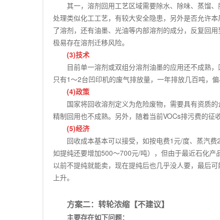
其一，溶剂回用工艺区域需要除水、除味、蒸馏、
处理类似化工工艺，有较大安全隐患，另外是否允许本
了溶剂，还有油墨、光油等内部溶剂的成分，反复回用
极易存在溶剂迁移风险。
(3)
技术
目前单一溶剂或双组分溶剂油墨的应用还不成熟，
只有
1
～
2
台凹印机的废气排放量，一年排放几百吨，偏
(4)
政策
国家将回收溶剂定义为危险废物，需要具有资质的
精制回用也不成熟。另外，随着当前
VOCs
排污费的征
(5)
经济
回收成本基本可以接受，如按电费
1
元
/
度、蒸汽费
如提纯还要增加
500
～
700
元
/
吨），但由于最近石化产
以前不提纯就能卖，现在提纯后也几乎没人要，最后可
上升。
方案二：转轮浓缩【不建议】
主要存在如下问题：