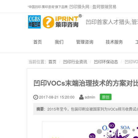
凹印猎头网
盈珂银瑞贸易
“中国凹印-策印咨询”旗下品牌:
｜
凹印首家人才猎头,管
首页
我们
管理咨询
技术服务
当前位置：
首页
凹印行业资讯
凹印环保动态
凹印V
凹印VOCs末端治理技术的方案对
2017-08-21 15:20:00
admin
原创
摘要
：2015年至今，包装印刷业被国家列为VOCs排污收费试