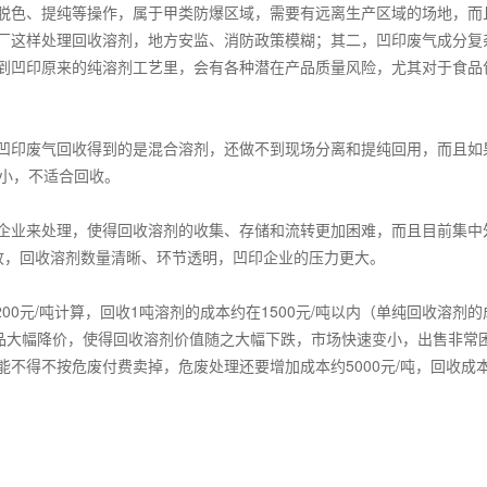
脱色、提纯等操作，属于甲类防爆区域，需要有远离生产区域的场地，而
厂这样处理回收溶剂，地方安监、消防政策模糊；其二，凹印废气成分复
到凹印原来的纯溶剂工艺里，会有各种潜在产品质量风险，尤其对于食品
凹印废气回收得到的是混合溶剂，还做不到现场分离和提纯回用，而且如
小，不适合回收。
企业来处理，使得回收溶剂的收集、存储和流转更加困难，而且目前集中
收，回收溶剂数量清晰、环节透明，凹印企业的压力更大。
200
元
/
吨计算，回收
1
吨溶剂的成本约在
1500
元
/
吨以内（单纯回收溶剂的
品大幅降价，使得回收溶剂价值随之大幅下跌，市场快速变小，出售非常
能不得不按危废付费卖掉，危废处理还要增加成本约
5000
元
/
吨，回收成