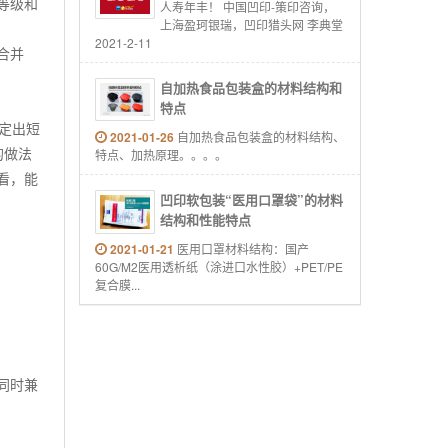
等级和
人寿年丰！ 中国凹印-策印咨询，
上海盈珂银瑞，凹印猎头网 李典堂
2021-2-11
合并
自加热食品包装盒的材料结构和
特点
定出短
2021-01-26
自加热食品包装盒的材料结构、
的做法
特点、加热原理。。。。
看，能
凹印软包装“医用口罩袋”的材料
结构和性能特点
2021-01-21
医用口罩材料结构：国产
60G/M2医用透析纸（涂进口水性胶）+PET/PE
复合膜...
同时兼