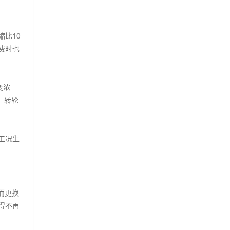
缩比
10
费时也
变浓
，转轮
工况生
而更换
得不再