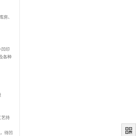
库房、
外凹印
及各种
投
工艺持
，待凹