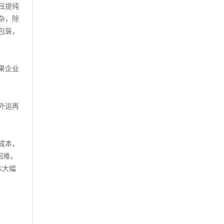
且提纯
杂，除
包装，
果企业
外运再
成本，
困难，
本大幅