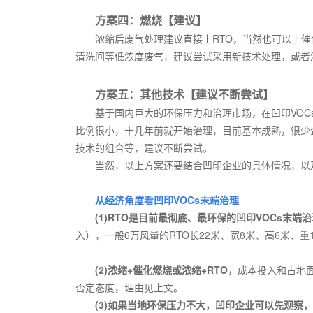
方案四：燃烧【建议】
浓缩后废气处理建议直接上
RTO
，当然也可以上催
清洗间等低浓度废气，建议尝试采用新技术处理，或者
方案五：其他技术【建议不断尝试】
基于国内巨大的环保压力和治理市场，在凹印
VOC
比例很小，十几年前就开始治理，目前基本成熟，很少
技术的组合等，建议不断尝试。
当然，以上方案还要结合凹印企业的具体情况，以
从经济角度看凹印
VOCs
末端治理
(1)
RTO
是目前最彻底、最环保的凹印
VOCs
末端治
入），一般
6
万风量的
RTO
长
22
米、宽
8
米、高
6
米、重
(2)
浓缩
+
催化燃烧或
浓缩
+RTO
，
成本投入和占地
否定态度，理由见上文。
(3)
如果当地环保压力不大，凹印企业可以先观察，