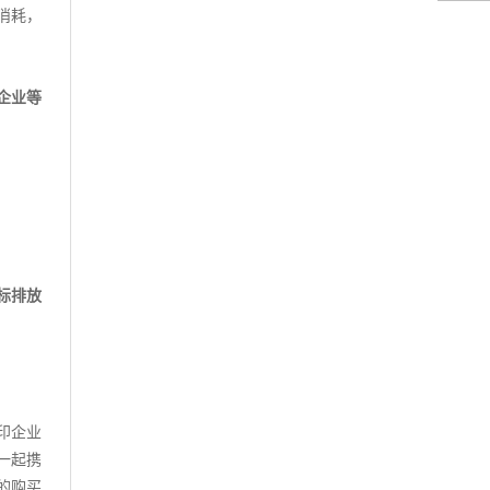
消耗，
企业等
标排放
印企业
一起携
的购买