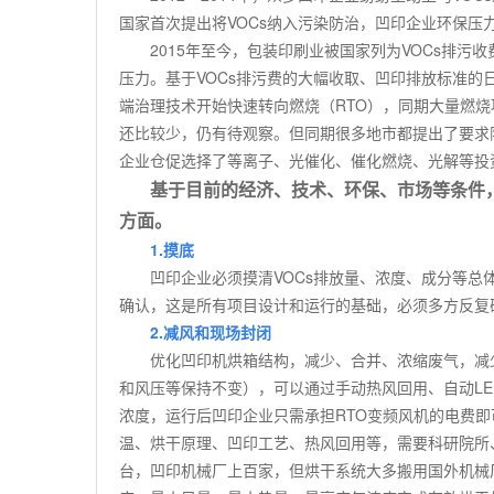
国家首次提出将
VOCs
纳入污染防治，凹印企业环保压
2015
年至今，包装印刷业被国家列为
VOCs
排污收
压力。基于
VOCs
排污费的大幅收取、凹印排放标准的
端治理技术开始快速转向燃烧（
RTO
），同期大量燃烧
还比较少，仍有待观察。但同期很多地市都提出了要求
企业仓促选择了等离子、光催化、催化燃烧、光解等投
基于目前的经济、技术、环保、市场等条件
方面。
1.
摸底
凹印企业必须摸清
VOCs
排放量、浓度、成分等总
确认，这是所有项目设计和运行的基础，必须多方反复
2.
减风和现场封闭
优化凹印机烘箱结构，减少、合并、浓缩废气，减
和风压等保持不变），可以通过手动热风回用、自动
LE
浓度，运行后凹印企业只需承担
RTO
变频风机的电费即
温、烘干原理、凹印工艺、热风回用等，需要科研院所
台，凹印机械厂上百家，但烘干系统大多搬用国外机械