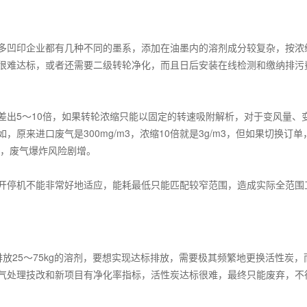
多凹印企业都有几种不同的墨系，添加在油墨内的溶剂成分较复杂，按浓
很难达标，或者还需要二级转轮净化，而且日后安装在线检测和缴纳排污
差出
5
～
10
倍，如果转轮浓缩只能以固定的转速吸附解析，对于变风量、
如，原来进口废气是
300mg/m3
，浓缩
10
倍就是
3g/m3
，但如果切换订单
，废气爆炸风险剧增。
开停机不能非常好地适应，能耗最低只能匹配较窄范围，造成实际全范围
排放
25
～
75kg
的溶剂，要想实现达标排放，需要极其频繁地更换活性炭，
气处理技改和新项目有净化率指标，活性炭达标很难，最终只能废弃，不