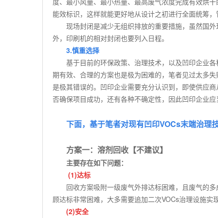
度、最小风量、最小热量、最高废气浓度完成有效烘干
能效标识，这样就能更好地从设计之初进行全面统筹，
现场封闭是减少无组织排放的重要措施，虽然国外
外，印刷机的相对封闭也要列入日程。
3.
慎重选择
基于目前的环保政策、治理技术，以及凹印企业各
期有效、合理的方案也是极为困难的，笔者见过太多失
是极其错误的。凹印企业需要充分认识到，即使供应商
否确保项目成功，还有各种不确定性，因此凹印企业应
下面，基于笔者对现有凹印
VOCs
末端治理
方案一：溶剂回收【不建议】
主要存在如下问题：
(1)
达标
回收方案吸附一级废气外排达标困难，且废气的多
顾达标非常困难，大多需要追加二次
VOCs
治理设施实
(2)
安全