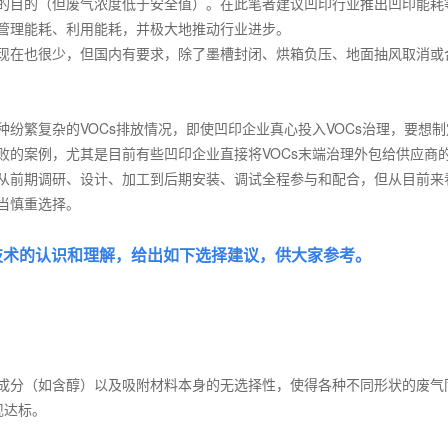
的目的（但废气浓度低于安全值）。在此笔者建议凹印行业推出凹印能耗
管理能耗、利用能耗，并极大地推动行业进步。
现在也很少，但国内有要求，除了墨槽封闭、烘箱负压、地面抽风取消或
种纷繁复杂的
VOCs
排放情况，即使凹印企业真心投入
VOCs
治理，要想制
败的案例，尤其是目前有些凹印企业直接将
VOCs
末端治理外包给供应商
从前期调研、设计、加工到后期安装、调试全程参与和配合，但从目前来
当慎重选择。
技术的认识和理解，给出如下选择建议，供大家参考。
成分（如含醇）以及吸附材料本身的无选择性，使得各种不同形状的废气
现达标。