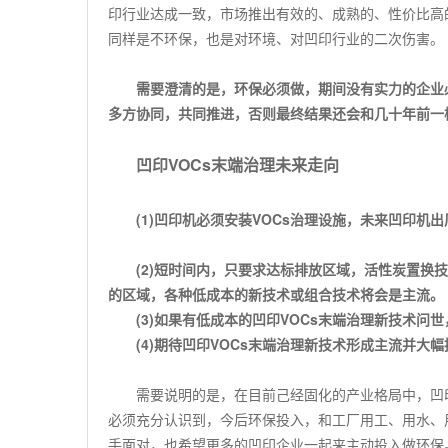
印行业达成一致，市场推出有效的、成熟的、性价比高
同样是不环保，也是对环境、对凹印行业的二次伤害。
需要澄清的是，环保必须做
，期间没有实力的企业
多方协同，共同推进，否则最终结果还会和几十年前一
凹印
VOCs
末端治理未来走向
(1)
凹印机必须安装
VOCs
治理设施，未来凹印机出
(2)
短时间内，只要求达标排放区域，活性炭置换技
的区域，各种低成本的新技术或组合技术将会是主流。
(3)
如果有低成本的凹印
VOCs
末端治理新技术问世
(4)
期待凹印
VOCs
末端治理新技术形成主流并大幅
需要说明的是，在目前己经固化的产业格局中，凹
必须充分认识到，今后环保投入，和工厂用工、用水、
手面对，也希望更多的凹印企业一起来主动投入做环保