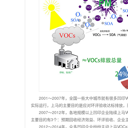
2001
～
2007
年，全国一些大中城市就有很多凹印
V
实际运行，上马的主要目的是应对环评验收达标排放，
2007
～
2012
年，各地规模以上凹印企业陆续上马
V
主要目的有
3
个：预期回收经济效益、环评验收、企业
2012
～
2014
年，众多凹印企业纷纷主动上马
VOCs