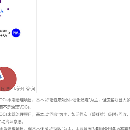
OCs
末端治理项目，基本以
“
活性炭吸附
+
催化燃烧
”
为主，但这些项目大
而不是治理
VOCs
。
OCs
末端治理项目，基本以
“
回收
”
为主，如活性炭（碳纤维）吸附
+
回收
主动治理意愿。
末端治理项目，但基本还是以
“
回收
”
为主，主要是因为期间全国各地雾霾