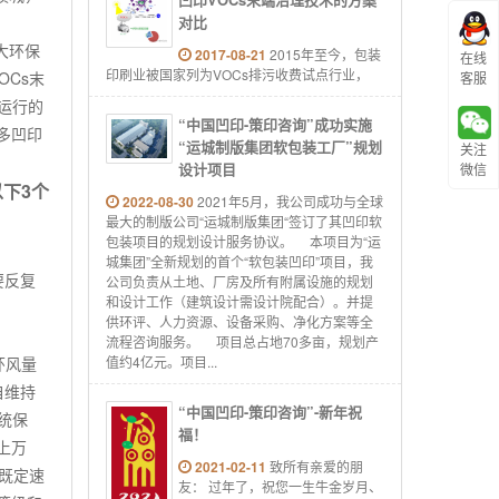
对比
大环保
2017-08-21
2015年至今，包装
在线
印刷业被国家列为VOCs排污收费试点行业，
OCs
末
客服
运行的
“中国凹印-策印咨询”成功实施
多凹印
“运城制版集团软包装工厂”规划
关注
设计项目
微信
以下
3
个
2022-08-30
2021年5月，我公司成功与全球
最大的制版公司“运城制版集团“签订了其凹印软
包装项目的规划设计服务协议。 本项目为“运
城集团”全新规划的首个“软包装凹印”项目，我
要反复
公司负责从土地、厂房及所有附属设施的规划
和设计工作（建筑设计需设计院配合）。并提
供环评、人力资源、设备采购、净化方案等全
流程咨询服务。 项目总占地70多亩，规划产
环风量
值约4亿元。项目...
自维持
“中国凹印-策印咨询”-新年祝
统保
福！
上万
2021-02-11
致所有亲爱的朋
既定速
友： 过年了，祝您一生牛金岁月、