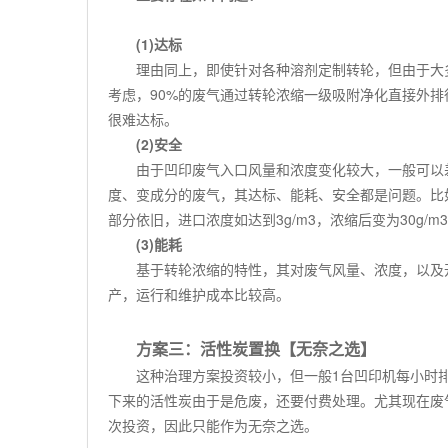
(1)
达标
理由同上，即使针对各种溶剂定制转轮，但由于大
考虑，
90%
的废气通过转轮浓缩一级吸附净化直接外排
很难达标。
(2)
安全
由于凹印废气入口风量和浓度变化较大，一般可以
度、变成分的废气，其达标、能耗、安全都是问题。比
部分依旧，进口浓度如达到
3g/m3
，浓缩后变为
30g/m3
(3)
能耗
基于转轮浓缩的特性，其对废气风量、浓度，以及
产，运行和维护成本比较高。
方案三：活性炭置换【无奈之选】
这种治理方案投资较小，但一般
1
台凹印机每小时
下来的活性炭由于是危废，还要付费处理。尤其现在废
次投资，因此只能作为无奈之选。