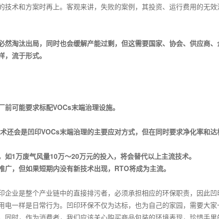
的技术和方案时再上。客观来讲，失败的案例，其投资、运行费用的无效
必然淘汰出局，同时也会缓解产能过剩，但这需要国家、协会、供应商、
样，流于形式。
厂前可能要求标配
VOCs
末端治理设施。
术还会是凹印
VOCs
末端治理的主要应对方式，但在同时要求净化率和达
，如
1
万废气风量
10
万～
20
万元的投入，将会替代以上主流技术。
推广，但如果短期内没有新技术出现，
RTO
将成为主流。
印企业是整个产业链中的直接排污者，必须承担相应的环保职责，因此凹
用电一样是日常行为。凹印环保不仅为达标，也为自己的家园，需要大家
。同时，作为消费者，我们应该关心购买商品包装的环境表现，珍惜手里