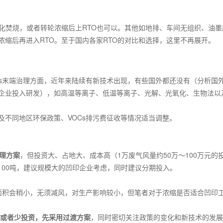
化焚烧，或者转轮浓缩后上
RTO
也可以。其他如地排、车间无组织、油墨
浓缩后再进入
RTO
。至于国内各家
RTO
的对比和选择，这里不再展开。
s
末端治理方面，近年来陆续有新技术出现，有些国外都还没有（分析国
企业投入研发），如高温等离子、低温等离子、光解、光氧化、生物法以
及不同地区环保政策、
VOCs
排污费征收等情况适当调整。
理方案
，但投资大、占地大、成本高（
1
万废气风量约
50
万～
100
万元的
100
吨，建议规模大的凹印企业考虑，同时建议分期投入。
面积会稍小，无须减风，对生产影响较小，但笔者对于浓缩是否适合凹印
或者少投资，先采用过渡方案
，同时密切关注政策的变化和新技术的发展