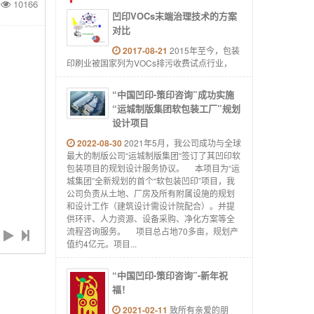
10166
凹印VOCs末端治理技术的方案
对比
2017-08-21
2015年至今，包装
印刷业被国家列为VOCs排污收费试点行业，
“中国凹印-策印咨询”成功实施
“运城制版集团软包装工厂”规划
设计项目
2022-08-30
2021年5月，我公司成功与全球
最大的制版公司“运城制版集团“签订了其凹印软
包装项目的规划设计服务协议。 本项目为“运
城集团”全新规划的首个“软包装凹印”项目，我
公司负责从土地、厂房及所有附属设施的规划
和设计工作（建筑设计需设计院配合）。并提
供环评、人力资源、设备采购、净化方案等全
流程咨询服务。 项目总占地70多亩，规划产
值约4亿元。项目...
“中国凹印-策印咨询”-新年祝
福！
2021-02-11
致所有亲爱的朋