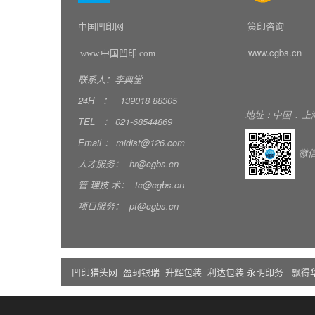
中国凹印网
策印咨询
www.cgbs.cn
www.中国凹印.com
联系人：李典堂
24H
：
139018
88305
地址：中国
.
上
TEL
：
021-68544869
Email
：
midist@126.com
微
人才服务：
hr@cgbs.cn
管
理技
术：
tc@cgbs.cn
项目服务：
pt@cgbs.cn
凹印猎头网
盈珂银瑞
升辉包装
利达包装
永明印务
飘得