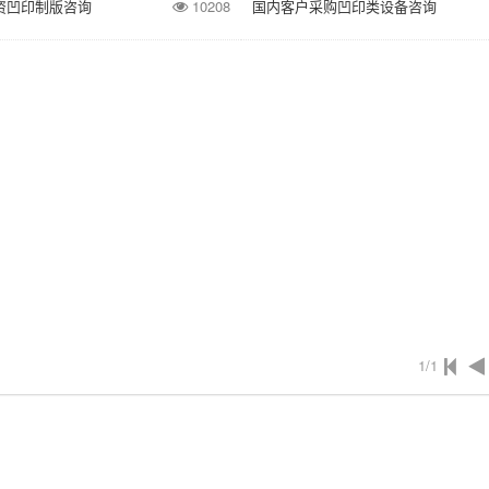
资凹印制版咨询
10208
国内客户采购凹印类设备咨询
1/1