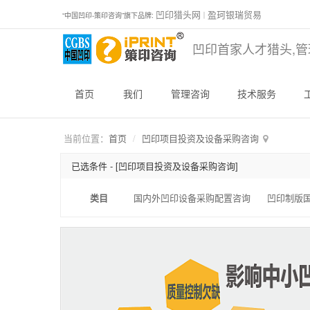
凹印猎头网
盈珂银瑞贸易
“中国凹印-策印咨询”旗下品牌:
｜
凹印首家人才猎头,管
首页
我们
管理咨询
技术服务
当前位置：
首页
凹印项目投资及设备采购咨询
已选条件 -
[凹印项目投资及设备采购咨询]
类目
国内外凹印设备采购配置咨询
凹印制版