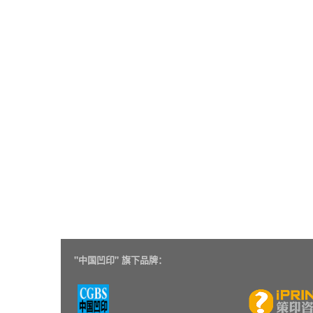
"
中国凹印" 旗下品牌：