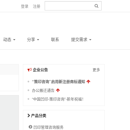
登录
注册
动态
分享
联系
提交需求
企业公告
更多
“策印咨询”启用新注册商标通知
办公搬迁通告
“中国凹印-策印咨询”-新年祝福！
产品分类
凹印管理咨询服务