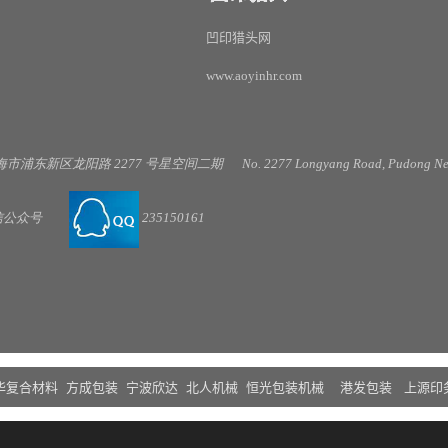
凹印猎头网
www.aoyinhr.com
海市浦东新区龙阳路
2277
号星空间二期
No. 2277 Longyang Road, Pudong New
信公
众号
235150161
华复合材料
方成包装
宁波欣达
北人机械
恒光包装机械
港发包装
上源印