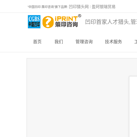
凹印猎头网
盈珂银瑞贸易
“中国凹印-策印咨询”旗下品牌:
｜
凹印首家人才猎头,管
首页
我们
管理咨询
技术服务