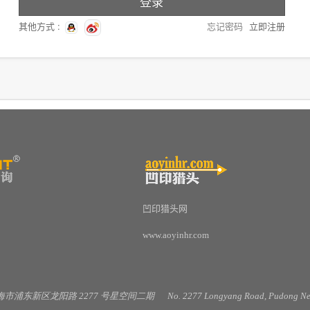
其他方式 :
忘记密码
立即注册
凹印猎头网
www.aoyinhr.com
海市浦东新区龙阳路
2277
号星空间二期
No. 2277 Longyang Road, Pudong New