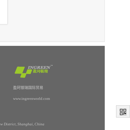
盈珂银瑞国际贸易
www.ingreenworld.com
 District, Shanghai, China