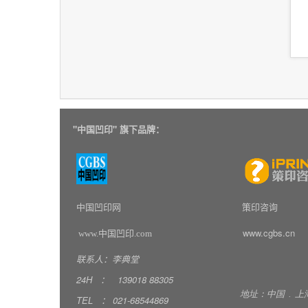
"
中国凹印" 旗下品牌：
中国凹印网
策印咨询
www.cgbs.cn
www.中国凹印.com
联系人：李典堂
24H
：
139018
88305
地址：中国
.
上
TEL
：
021-68544869