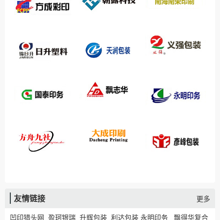
友情链接
更多
凹印猎头网
盈珂银瑞
升辉包装
利达包装
永明印务
飘得华复合