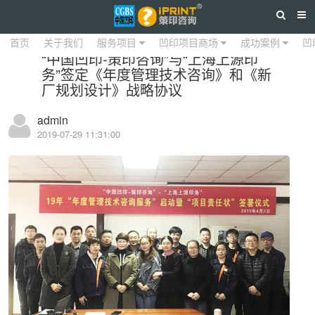
详情
首页
关于我们
服务项目
凹印项目商场
成功案例
凹
“中国凹印-策印咨询”与“上海上源印
务”签定《年度管理技术咨询》和《新
厂规划设计》战略协议
admin
2019-07-29 11:31:00