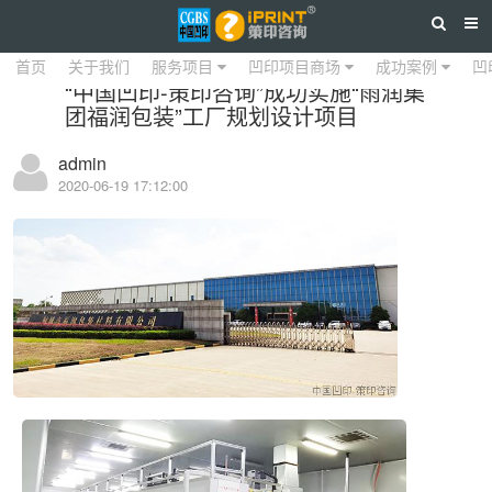
详情
首页
关于我们
服务项目
凹印项目商场
成功案例
凹
“中国凹印-策印咨询”成功实施“雨润集
团福润包装”工厂规划设计项目
admin
2020-06-19 17:12:00