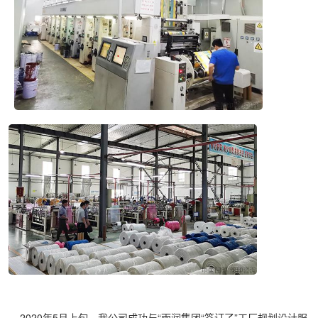
2020年5月上旬，我公司成功与“雨润集团“签订了”
工厂规划设计服