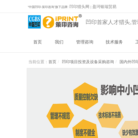
凹印猎头网
盈珂银瑞贸易
“中国凹印-策印咨询”旗下品牌:
｜
凹印首家人才猎头,管
首页
我们
管理咨询
技术服务
当前位置：
首页
凹印项目投资及设备采购咨询
国内外凹