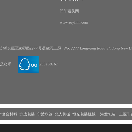
凹印猎头网
www.aoyinhr.com
市浦东新区龙阳路
2277
号星空间二期
No. 2277 Longyang Road, Pudong New Dis
公
众号
235150161
华复合材料
方成包装
宁波欣达
北人机械
恒光包装机械
港发包装
上源印