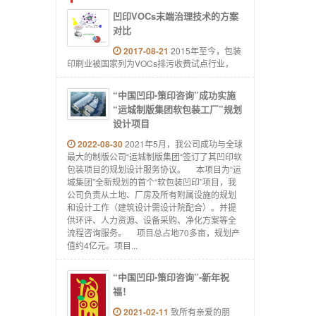
凹印VOCs末端治理技术的方案
对比
2017-08-21
2015年至今，包装
印刷业被国家列为VOCs排污收费试点行业，
“中国凹印-策印咨询”成功实施
“运城制版集团软包装工厂”规划
设计项目
2022-08-30
2021年5月，我公司成功与全球
最大的制版公司“运城制版集团“签订了其凹印软
包装项目的规划设计服务协议。 本项目为“运
城集团”全新规划的首个“软包装凹印”项目，我
公司负责从土地、厂房及所有附属设施的规划
和设计工作（建筑设计需设计院配合）。并提
供环评、人力资源、设备采购、净化方案等全
流程咨询服务。 项目总占地70多亩，规划产
值约4亿元。项目...
“中国凹印-策印咨询”-新年祝
福！
2021-02-11
致所有亲爱的朋