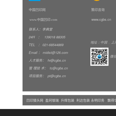
中国凹印网
策印咨询
www.cgbs.cn
www.中国凹印.com
联系人：李典堂
24H
：
139018
88305
地址：中国
.
上
TEL
：
021-68544869
Email
：
midist@126.com
微
人才服务：
hr@cgbs.cn
管
理技
术：
tc@cgbs.cn
项目服务：
pt@cgbs.cn
凹印猎头网
盈珂银瑞
升辉包装
利达包装
永明印务
飘得