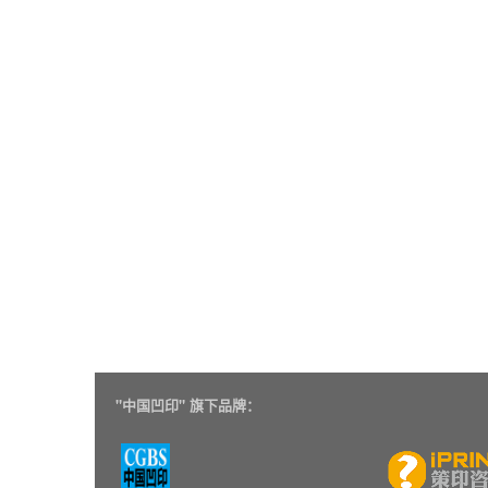
"
中国凹印" 旗下品牌：