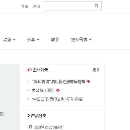
登录
注册
动态
分享
联系
提交需求
企业公告
更多
“策印咨询”启用新注册商标通知
办公搬迁通告
“中国凹印-策印咨询”-新年祝福！
产品分类
凹印管理咨询服务