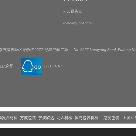
凹印猎头网
www.aoyinhr.com
海市浦东新区龙阳路
2277
号星空间二期
No. 2277 Longyang Road, Pudong New
信公
众号
235150161
华复合材料
方成包装
宁波欣达
北人机械
恒光包装机械
港发包装
上源印