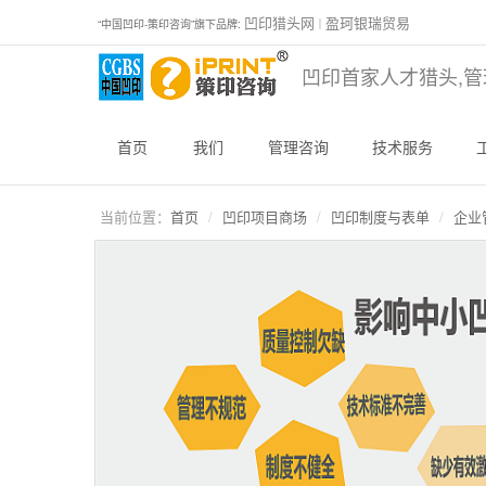
凹印猎头网
盈珂银瑞贸易
“中国凹印-策印咨询”旗下品牌:
｜
凹印首家人才猎头,管
首页
我们
管理咨询
技术服务
当前位置：
首页
凹印项目商场
凹印制度与表单
企业