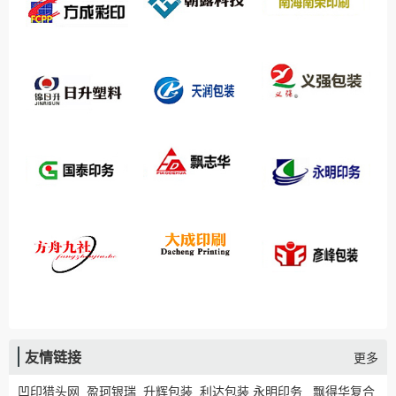
友情链接
更多
凹印猎头网
盈珂银瑞
升辉包装
利达包装
永明印务
飘得华复合