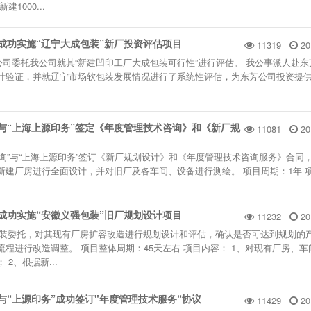
1000...
”成功实施“辽宁大成包装”新厂投资评估项目
11319
20
芳公司委托我公司就其“新建凹印工厂大成包装可行性”进行评估。 我公事派人赴
计验证，并就辽宁市场软包装发展情况进行了系统性评估，为东芳公司投资提
”与“上海上源印务”签定《年度管理技术咨询》和《新厂规
11081
20
印咨询”与“上海上源印务”签订《新厂规划设计》和《年度管理技术咨询服务》合同
新建厂房进行全面设计，并对旧厂及各车间、设备进行测绘。 项目周期：1年 
”成功实施“安徽义强包装”旧厂规划设计项目
11232
20
义强包装委托，对其现有厂房扩容改造进行规划设计和评估，确认是否可达到规划的
程进行改造调整。 项目整体周期：45天左右 项目内容： 1、对现有厂房、车
2、根据新...
”与“上源印务”成功签订"年度管理技术服务“协议
11429
20