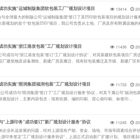
”成功实施“运城制版集团软包装工厂”规划设计项目
13414
20
成功与全球最大的制版公司“运城制版集团“签订了其凹印软包装项目的规划设计服
全新规划的首个“软包装凹印”项目，我公司负责从土地、厂房及所有附属设施的
”成功实施“浙江港发包装”工厂规划设计项目
11436
20
公司成功与“浙江港发包装”签订“工厂规划设计协议”，对其新建软包装项目厂房
旧厂建筑物及设备测绘、新建厂房及搬迁、现有软包装搬迁及升级、新建厂区
”成功实施“雨润集团福润包装”工厂规划设计项目
11733
20
公司成功与“雨润集团“签订了”工厂规划设计服务“协议，对其下属公司”福润包装
新规划设计，主要内容包含：现有吹膜、编织印刷、背心袋印刷、标签印...
”与“上源印务”成功签订"新厂规划设计服务“协议
11245
20
响企业长远发展的问题，经对上源现有产能、资金、场地、市场等因素综合评
与上源印务签定”工厂规划设计服务协议“，上源正式启动新厂扩建计划。 项目规划