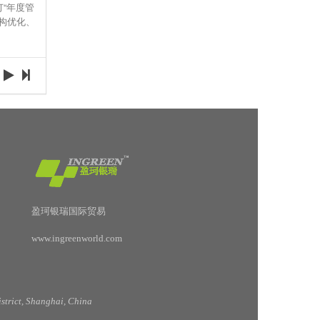
订“年度管
构优化、
盈珂银瑞国际贸易
www.ingreenworld.com
trict, Shanghai, China