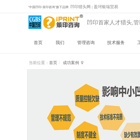
凹印猎头网
盈珂银瑞贸易
“中国凹印-策印咨询”旗下品牌:
｜
凹印首家人才猎头,管
首页
我们
管理咨询
技术服务
当前位置：
首页
成功案例