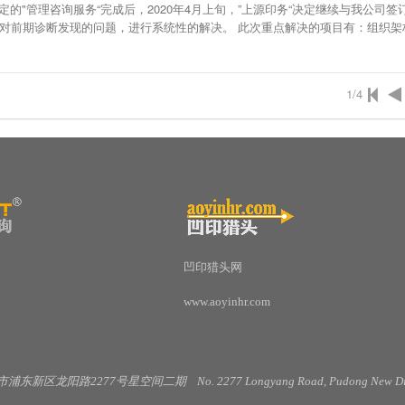
签定的"管理咨询服务“完成后，2020年4月上旬，”上源印务“决定继续与我公司签
便对前期诊断发现的问题，进行系统性的解决。 此次重点解决的项目有：组织架
1/4
凹印猎头网
www.aoyinhr.com
市浦东新区龙阳路
2277
号星空间二期
No. 2277 Longyang Road, Pudong New Dis