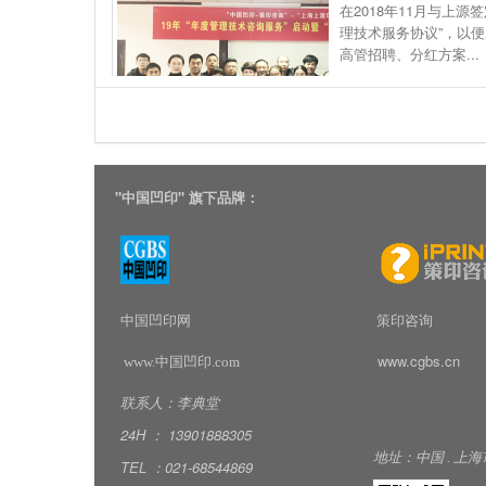
在2018年11月与上源
理技术服务协议”，以
高管招聘、分红方案...
"
中国凹印" 旗下品牌：
中国凹印网
策印咨询
www.cgbs.cn
www.中国凹印.com
联系人：李典堂
24H
：
139018
88305
地址：中国
.
上海
TEL
：
021-68544869