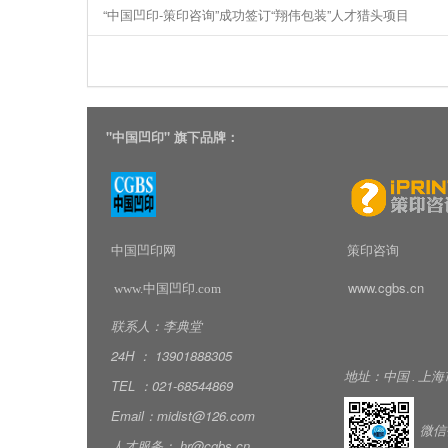
“中国凹印-策印咨询”成功签订“翔伟包装”人才猎头项目
"
中国凹印" 旗下品牌：
中国凹印网
策印咨询
www.cgbs.cn
www.中国凹印.com
联系人：李典堂
24H
：
139018
88305
地址：中国
.
上海
TEL
：
021-68544869
Email
：
midist@126.com
微信
人才服务：
hr@cgbs.cn