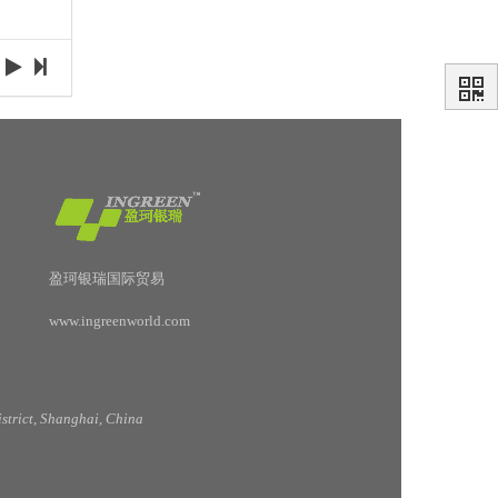
盈珂银瑞国际贸易
www.ingreenworld.com
trict, Shanghai, China