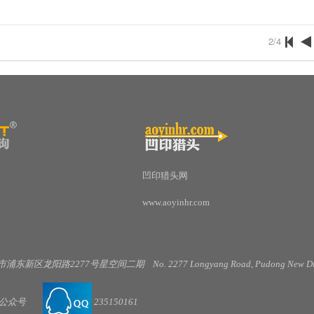
2/4
凹印猎头网
www.aoyinhr.com
市浦东新区龙阳路
2277
号星空间二期
No. 2277 Longyang Road, Pudong New Dis
公
众号
235150161