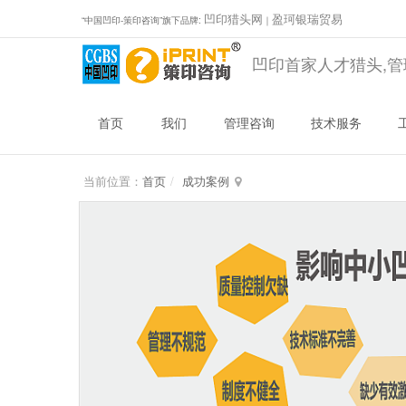
凹印猎头网
盈珂银瑞贸易
“中国凹印-策印咨询”旗下品牌:
｜
凹印首家人才猎头,管
首页
我们
管理咨询
技术服务
当前位置：
首页
成功案例