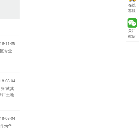
在线
客服
关注
微信
18-11-08
地区专业
18-03-04
印务”就其
新厂土地
18-03-04
”作为华